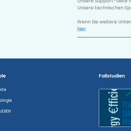
Unsere Support-Seite f
Unsere technischen Sp
Wenn Sie weitere Unter
hier
ple
Fallstudien
eite
ologie
UDIEN
s