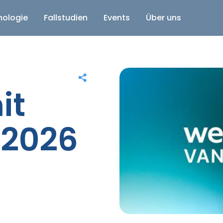
nologie
Fallstudien
Events
Über uns
it
 2026