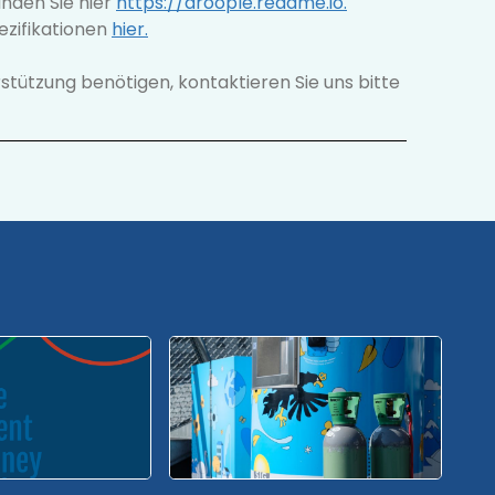
inden Sie hier
https://droople.readme.io.
ezifikationen
hier
.
stützung benötigen, kontaktieren Sie uns bitte