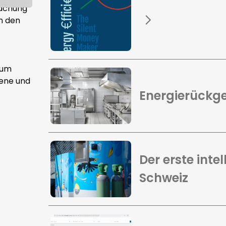
wachung
m den
 um
iene und
Energierückg
Der erste inte
Schweiz