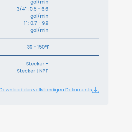
gal/min
3/4" : 0.5 - 6.6
gal/min
1" : 0.7 - 9.9
gal/min
39 - 150°F
Stecker -
Stecker | NPT
Download des vollständigen Dokuments