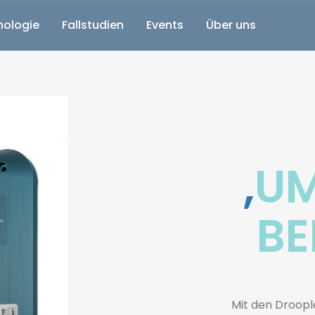
nologie
Fallstudien
Events
Über uns
,
UM
BE
Mit den Droople