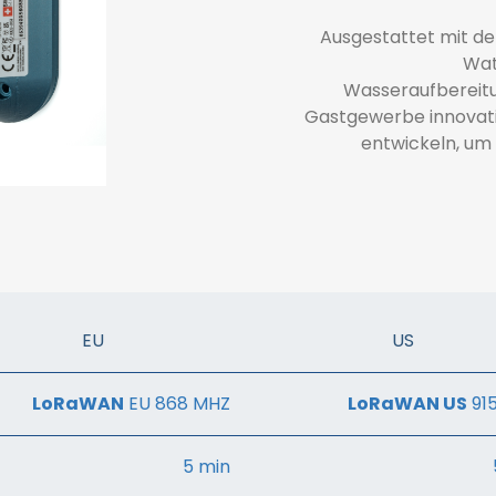
Ausgestattet mit de
Wat
Wasseraufbereitu
Gastgewerbe innovativ
entwickeln, um
EU
US
LoRaWAN
EU 868 MHZ
LoRaWAN US
91
5 min