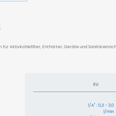
s
ür Aktivkohlefilter, Enthärter, Geräte und Sanitäreinri
EU
1/4" : 0,3 - 3,0
l/min