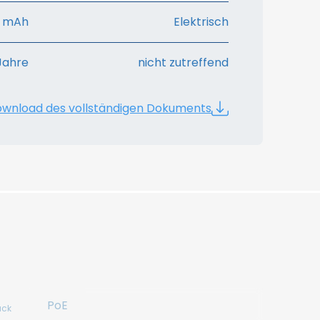
0 mAh
Elektrisch
 Jahre
nicht zutreffend
wnload des vollständigen Dokuments
PoE
uck